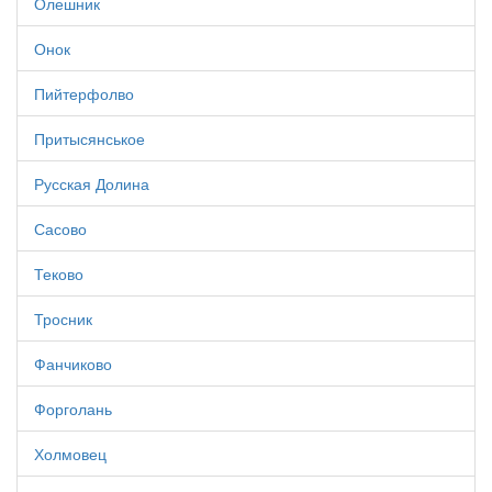
Олешник
Онок
Пийтерфолво
Притысянськое
Русская Долина
Сасово
Теково
Тросник
Фанчиково
Форголань
Холмовец