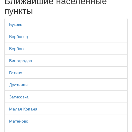
Ближайшие населенные
пункты
Буково
Вербовец
Вербово
Виноградов
Гетиня
Дротинцы
Затисовка
Малая Копаня
Матейово