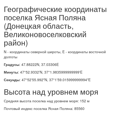
Географические координаты
поселка Ясная Поляна
(Донецкая область,
Великоновоселковский
район)
N - координаты северной широты, E - координаты восточной
долготы
Градусы
: 47.88222N, 37.03306E
Минуты
: 47°52.9332'N, 37°1.9835999999999'E
Секунды
: 47°52'55.992"N, 37°1'59.015999999994"E
Высота над уровнем моря
Средняя высота поселка над уровнем моря: 152 м
Почтовый индекс поселка Ясная Поляна: 85560