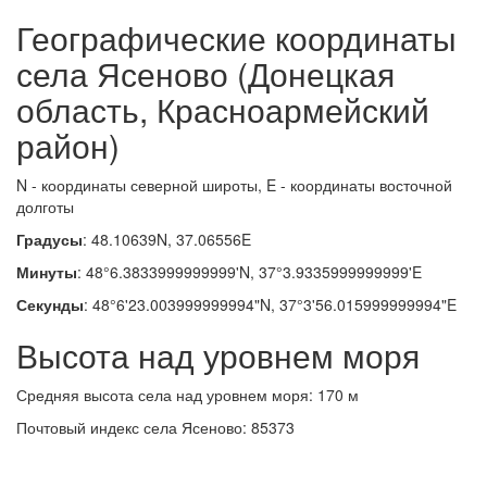
Географические координаты
села Ясеново (Донецкая
область, Красноармейский
район)
N - координаты северной широты, E - координаты восточной
долготы
Градусы
: 48.10639N, 37.06556E
Минуты
: 48°6.3833999999999'N, 37°3.9335999999999'E
Секунды
: 48°6'23.003999999994"N, 37°3'56.015999999994"E
Высота над уровнем моря
Средняя высота села над уровнем моря: 170 м
Почтовый индекс села Ясеново: 85373