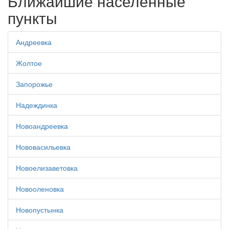
Ближайшие населенные
пункты
Андреевка
Жолтое
Запорожье
Надеждинка
Новоандреевка
Нововасильевка
Новоелизаветовка
Новооленовка
Новопустынка