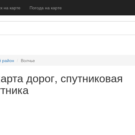
к на карте
Погода на карте
й район
Волчье
карта дорог, спутниковая
утника