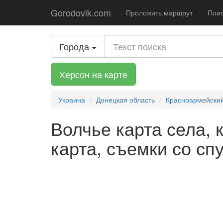
Gorodovik.com
Проложить маршрут
Поис
Города
Херсон на карте
Украина
Донецкая область
Красноармейски
Волчье карта села, 
карта, съемки со сп