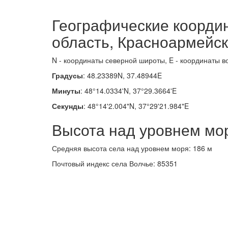
Географические коорди
область, Красноармейск
N - координаты северной широты, E - координаты в
Градусы
: 48.23389N, 37.48944E
Минуты
: 48°14.0334'N, 37°29.3664'E
Секунды
: 48°14'2.004"N, 37°29'21.984"E
Высота над уровнем мо
Средняя высота села над уровнем моря: 186 м
Почтовый индекс села Волчье: 85351