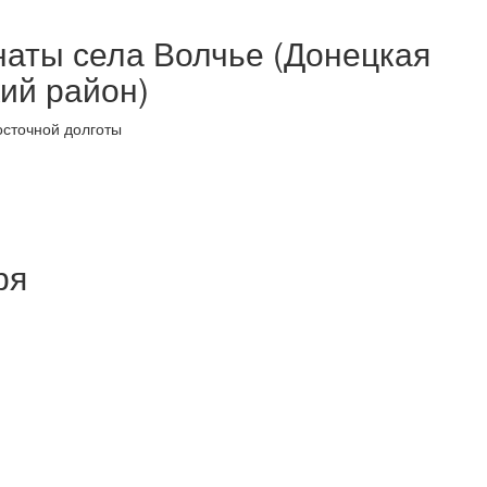
наты села Волчье (Донецкая
ий район)
осточной долготы
ря