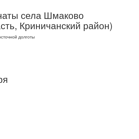
наты села Шмаково
сть, Криничанский район)
осточной долготы
ря