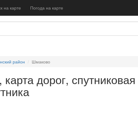
к на карте
Погода на карте
нский район
Шмаково
 карта дорог, спутниковая
утника