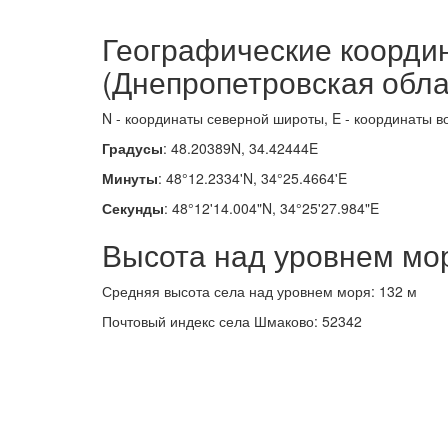
Географические коорди
(Днепропетровская обла
N - координаты северной широты, E - координаты в
Градусы
: 48.20389N, 34.42444E
Минуты
: 48°12.2334'N, 34°25.4664'E
Секунды
: 48°12'14.004"N, 34°25'27.984"E
Высота над уровнем мо
Средняя высота села над уровнем моря: 132 м
Почтовый индекс села Шмаково: 52342