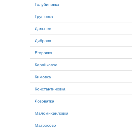
Голубиневка
Грушовка
Дальнее
Диброва
Егоровка
Карайковое
Кимовка
Константиновка
Лозоватка
Маломихайловка
Матросово