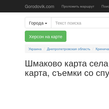
Gorodovik.com
Проложить маршрут
Поис
Города
Херсон на карте
Украина
Днепропетровская область
Кринича
Шмаково карта села,
карта, съемки со сп