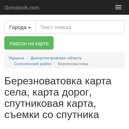
Gorodovik.com
Toggl
navig
Города
Херсон на карте
Украина
Днепропетровская область
Солонянский район
Березноватовка
Березноватовка карта
села, карта дорог,
спутниковая карта,
съемки со спутника