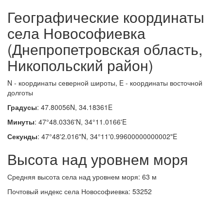
Географические координаты
села Новософиевка
(Днепропетровская область,
Никопольский район)
N - координаты северной широты, E - координаты восточной
долготы
Градусы
: 47.80056N, 34.18361E
Минуты
: 47°48.0336'N, 34°11.0166'E
Секунды
: 47°48'2.016"N, 34°11'0.99600000000002"E
Высота над уровнем моря
Средняя высота села над уровнем моря: 63 м
Почтовый индекс села Новософиевка: 53252