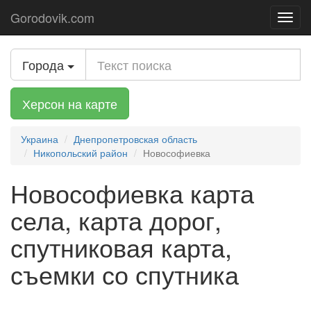
Gorodovik.com
Toggl
navig
Города
Херсон на карте
Украина
Днепропетровская область
Никопольский район
Новософиевка
Новософиевка карта
села, карта дорог,
спутниковая карта,
съемки со спутника