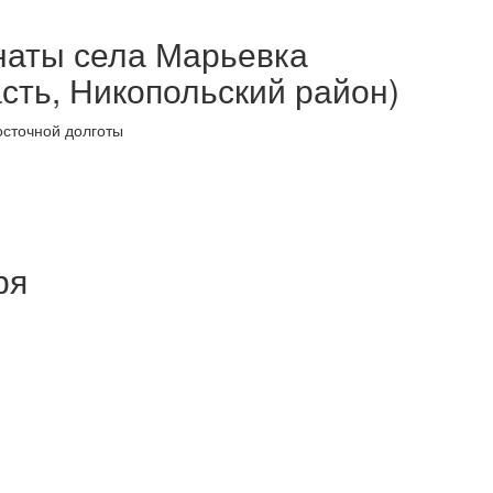
наты села Марьевка
сть, Никопольский район)
осточной долготы
ря