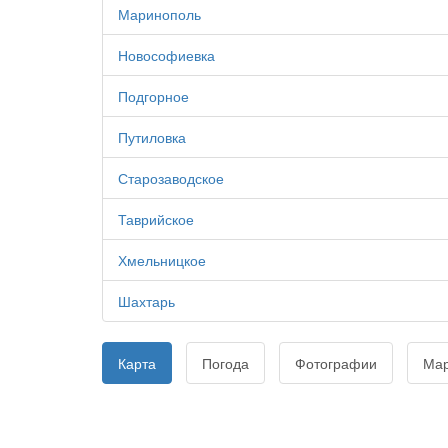
Маринополь
Новософиевка
Подгорное
Путиловка
Старозаводское
Таврийское
Хмельницкое
Шахтарь
Карта
Погода
Фотографии
Ма