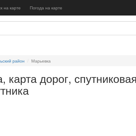
к на карте
Погода на карте
ьский район
Марьевка
, карта дорог, спутникова
утника