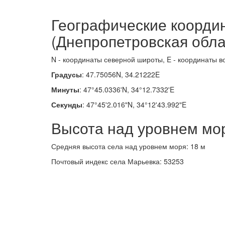
Географические коорди
(Днепропетровская обла
N - координаты северной широты, E - координаты в
Градусы
: 47.75056N, 34.21222E
Минуты
: 47°45.0336'N, 34°12.7332'E
Секунды
: 47°45'2.016"N, 34°12'43.992"E
Высота над уровнем мо
Средняя высота села над уровнем моря: 18 м
Почтовый индекс села Марьевка: 53253