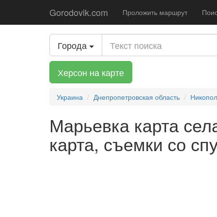
Gorodovik.com
Проложить маршрут
Поис
Города
Херсон на карте
Украина
Днепропетровская область
Никопол
Марьевка карта села
карта, съемки со сп