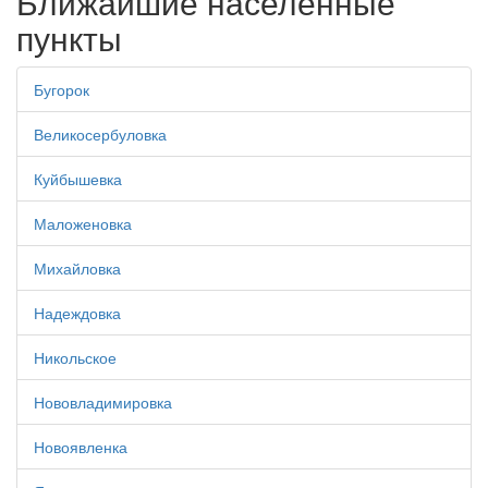
Ближайшие населенные
пункты
Бугорок
Великосербуловка
Куйбышевка
Маложеновка
Михайловка
Надеждовка
Никольское
Нововладимировка
Новоявленка