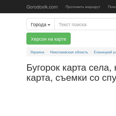
Gorodovik.com
Проложить маршрут
Поис
Города
Херсон на карте
Украина
Николаевская область
Еланецкий р
Бугорок карта села,
карта, съемки со сп