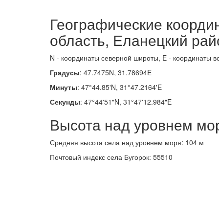
Географические координ
область, Еланецкий рай
N - координаты северной широты, E - координаты в
Градусы
: 47.7475N, 31.78694E
Минуты
: 47°44.85'N, 31°47.2164'E
Секунды
: 47°44'51"N, 31°47'12.984"E
Высота над уровнем мо
Средняя высота села над уровнем моря: 104 м
Почтовый индекс села Бугорок: 55510