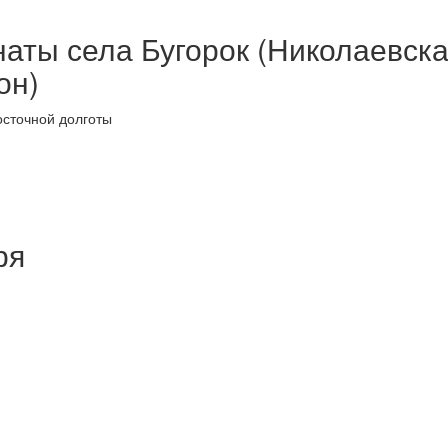
аты села Бугорок (Николаевск
он)
осточной долготы
ря