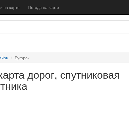
к на карте
Погода на карте
айон
Бугорок
 карта дорог, спутниковая
утника