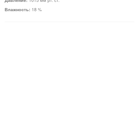
Давление:
1015 мм рт. ст.
Влажность:
18 %