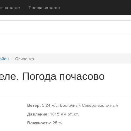
к на карте
Погода на карте
айон
Осипенко
еле. Погода почасово
Ветер:
5.24 м/с, Восточный Северо-восточный
Давление:
1015 мм рт. ст.
Влажность:
25 %