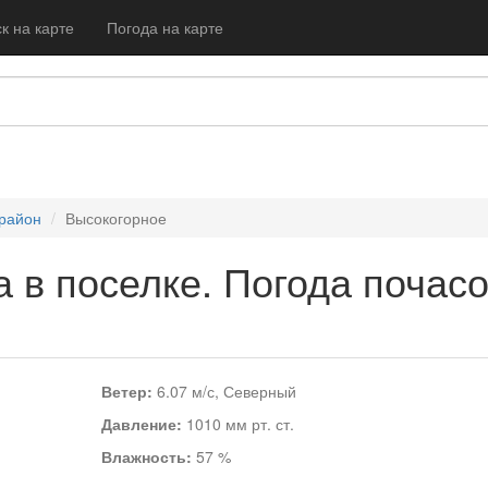
к на карте
Погода на карте
район
Высокогорное
 в поселке. Погода почас
Ветер:
6.07 м/с, Северный
Давление:
1010 мм рт. ст.
Влажность:
57 %