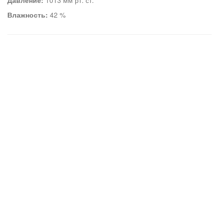
Давление:
1013 мм рт. ст.
Влажность:
42 %