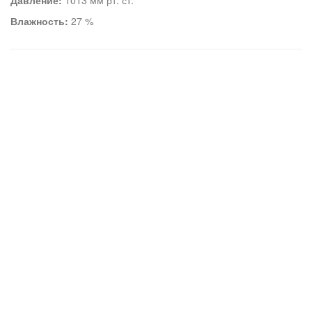
Давление:
1013 мм рт. ст.
Влажность:
27 %