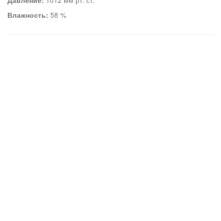
Давление:
1012 мм рт. ст.
Влажность:
58 %