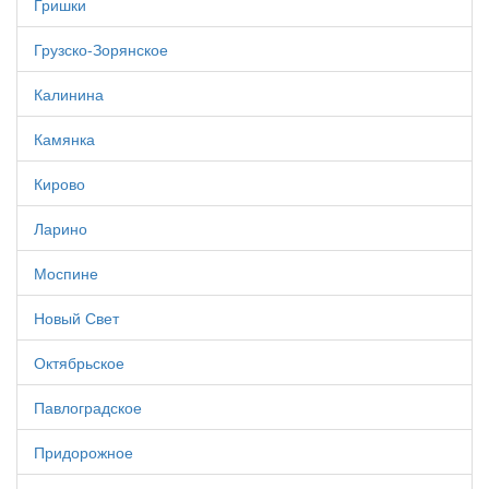
Гришки
Грузско-Зорянское
Калинина
Камянка
Кирово
Ларино
Моспине
Новый Свет
Октябрьское
Павлоградское
Придорожное