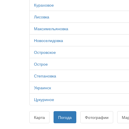
Кураховое
Лисовка
Максимельяновка
Новоселидовка
Островское
Острое
Степановка
Украинск
Цукуриное
Карта
Погода
Фотографии
Ма