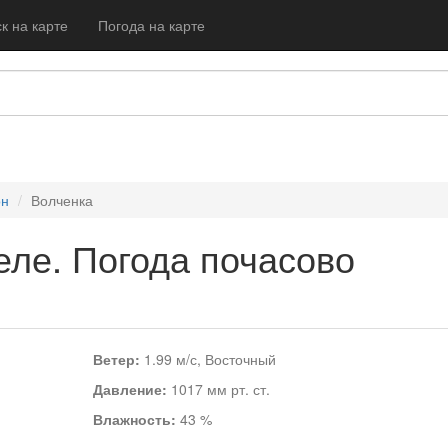
к на карте
Погода на карте
он
Волченка
еле. Погода почасово
Ветер:
1.99 м/с, Восточный
Давление:
1017 мм рт. ст.
Влажность:
43 %