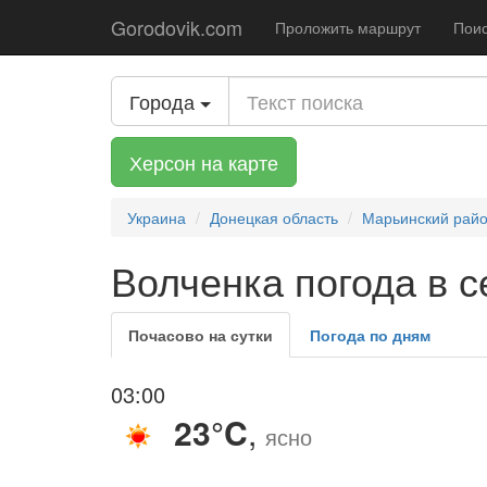
Gorodovik.com
Проложить маршрут
Поис
Города
Херсон на карте
Украина
Донецкая область
Марьинский рай
Волченка погода в с
Почасово на сутки
Погода по дням
03:00
23°C
,
ясно