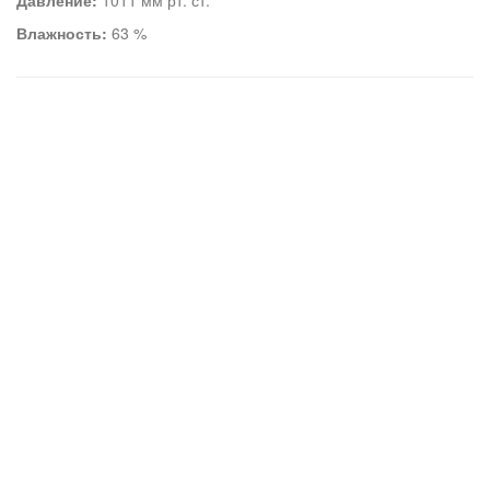
Давление:
1011 мм рт. ст.
Влажность:
63 %