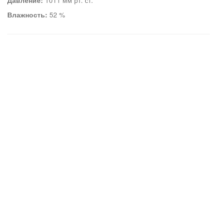
Давление:
1011 мм рт. ст.
Влажность:
52 %