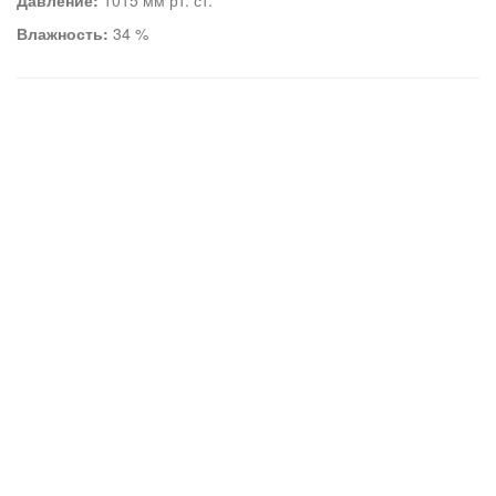
Давление:
1015 мм рт. ст.
Влажность:
34 %