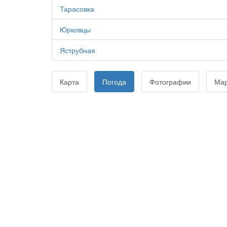
Тарасовка
Юрковцы
Яструбная
Карта
Погода
Фотографии
Ма