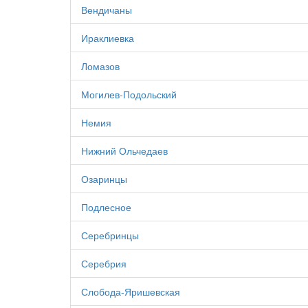
Вендичаны
Ираклиевка
Ломазов
Могилев-Подольский
Немия
Нижний Ольчедаев
Озаринцы
Подлесное
Серебринцы
Серебрия
Слобода-Яришевская