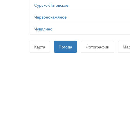
Сурско-Литовское
Червонокамяное
Чувилино
Карта
Погода
Фотографии
Ма