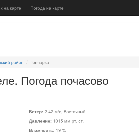
к на карте
Погода на карте
ский район
Гончарка
еле. Погода почасово
Ветер:
2.42 м/с, Восточный
Давление:
1015 мм рт. ст.
Влажность:
19 %