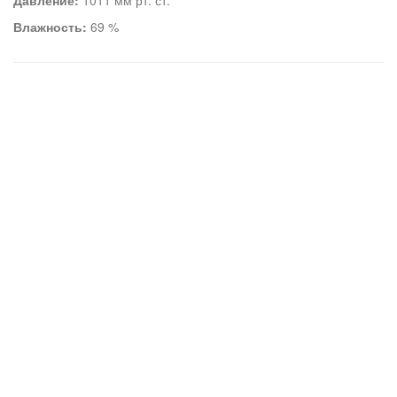
Давление:
1011 мм рт. ст.
Влажность:
69 %