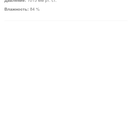
Давление:
1015 мм рт. ст.
Влажность:
84 %