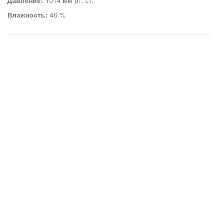
Давление:
1014 мм рт. ст.
Влажность:
46 %