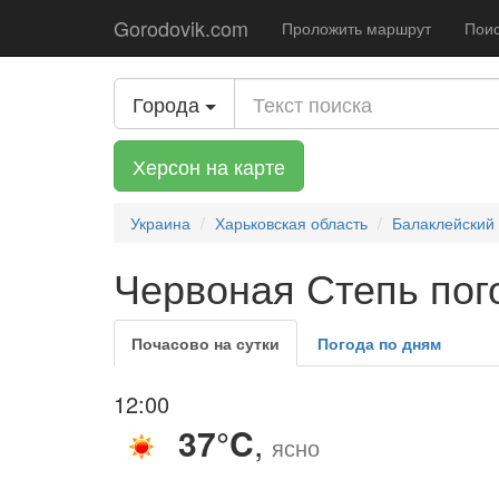
Gorodovik.com
Проложить маршрут
Поис
Города
Херсон на карте
Украина
Харьковская область
Балаклейский
Червоная Степь пого
Почасово на сутки
Погода по дням
12:00
37°C
,
ясно