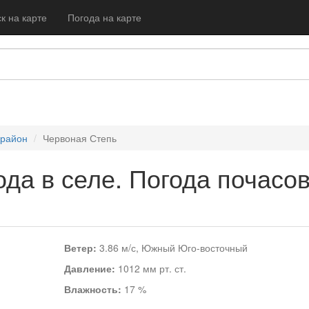
к на карте
Погода на карте
 район
Червоная Степь
да в селе. Погода почасо
Ветер:
3.86 м/с, Южный Юго-восточный
Давление:
1012 мм рт. ст.
Влажность:
17 %