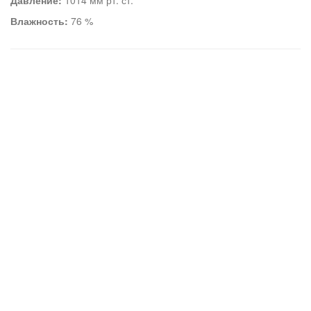
Давление:
1014 мм рт. ст.
Влажность:
76 %