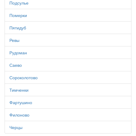
Подсулье
Померки
Пятидуб
Ревы
Рудоман
Саево
Сороколотово
Тимченки
Фартушино
Филоново
Черцы