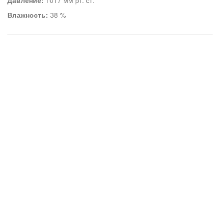
Давление:
1017 мм рт. ст.
Влажность:
38 %