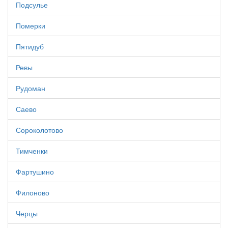
Подсулье
Померки
Пятидуб
Ревы
Рудоман
Саево
Сороколотово
Тимченки
Фартушино
Филоново
Черцы