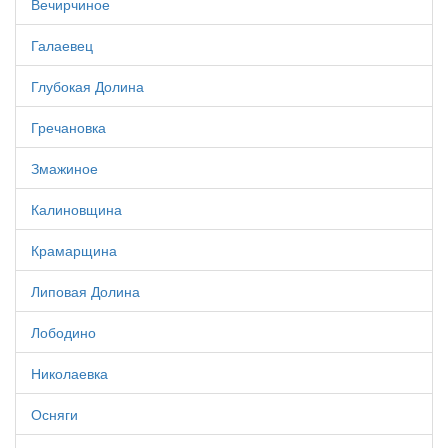
Вечирчиное
Галаевец
Глубокая Долина
Гречановка
Змажиное
Калиновщина
Крамарщина
Липовая Долина
Лободино
Николаевка
Осняги