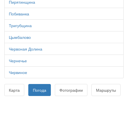
Пирятинщина
Побиванка
Тригубщина
Цымбалово
Червоная Долина
Чернечье
Чирвиное
Карта
Погода
Фотографии
Маршруты