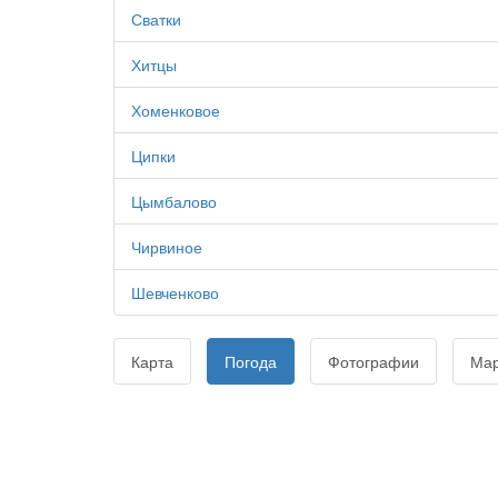
Сватки
Хитцы
Хоменковое
Ципки
Цымбалово
Чирвиное
Шевченково
Карта
Погода
Фотографии
Ма