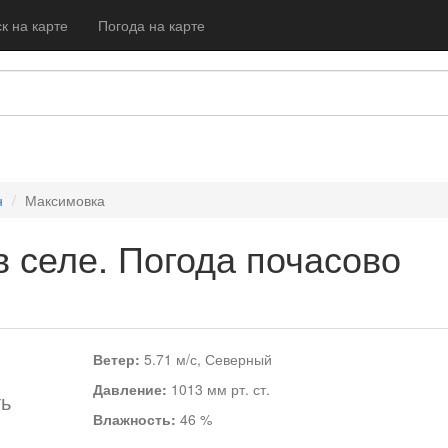
к на карте
Погода на карте
н
Максимовка
в селе. Погода почасово
Ветер:
5.71 м/с, Северный
Давление:
1013 мм рт. ст.
ть
Влажность:
46 %