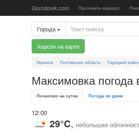
Gorodovik.com
Проложить маршрут
Поис
Города
Херсон на карте
Украина
Полтавская область
Гадяцкий райо
Максимовка погода 
Почасово на сутки
Погода по дням
12:00
29°C
,
небольшая облачнос