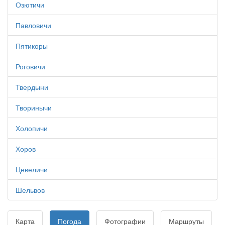
Озютичи
Павловичи
Пятикоры
Роговичи
Твердыни
Творинычи
Холопичи
Хоров
Цевеличи
Шельвов
Карта
Погода
Фотографии
Маршруты