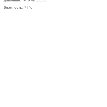
Давление:
1019 мм рт. ст.
Влажность:
71 %