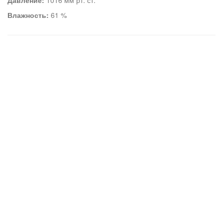
Давление:
1016 мм рт. ст.
Влажность:
61 %