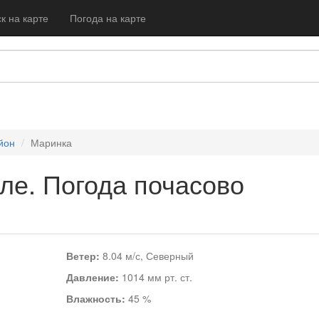
к на карте
Погода на карте
йон
Маринка
ле. Погода почасово
Ветер:
8.04 м/с, Северный
Давление:
1014 мм рт. ст.
Влажность:
45 %