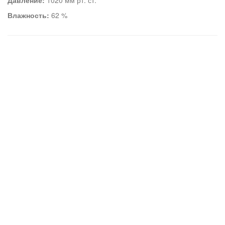
Давление:
1020 мм рт. ст.
Влажность:
62 %