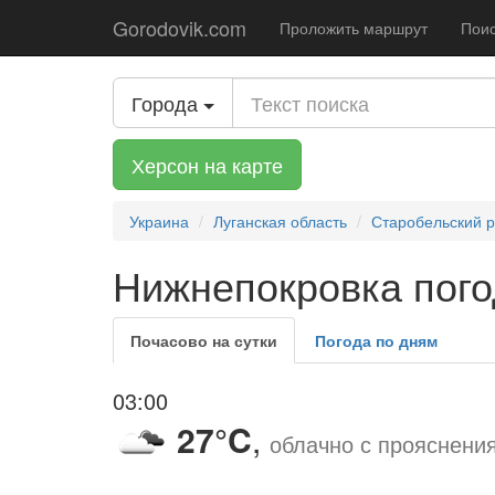
Gorodovik.com
Проложить маршрут
Поис
Города
Херсон на карте
Украина
Луганская область
Старобельский 
Нижнепокровка пого
Почасово на сутки
Погода по дням
03:00
27°C
,
облачно с прояснени