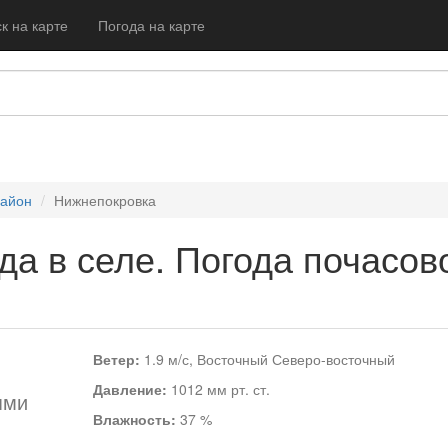
к на карте
Погода на карте
район
Нижнепокровка
да в селе. Погода почасов
Ветер:
1.9 м/с, Восточный Северо-восточный
Давление:
1012 мм рт. ст.
ями
Влажность:
37 %