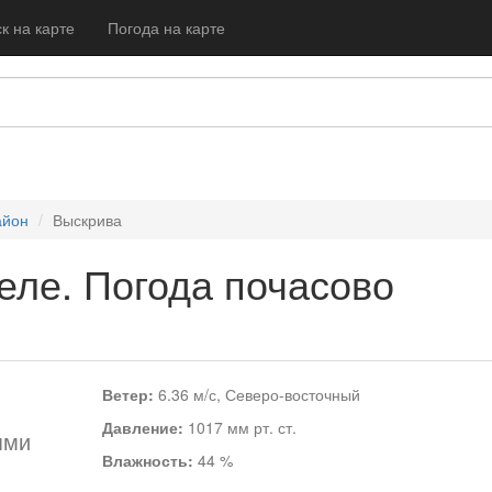
к на карте
Погода на карте
айон
Выскрива
еле. Погода почасово
Ветер:
6.36 м/с, Северо-восточный
Давление:
1017 мм рт. ст.
ями
Влажность:
44 %