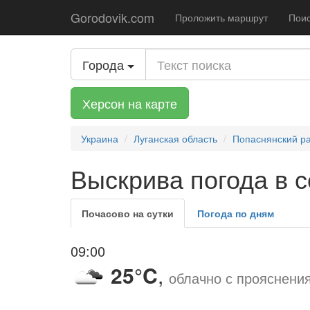
Gorodovik.com
Проложить маршрут
Поис
Города
Херсон на карте
Украина
Луганская область
Попаснянский р
Выскрива погода в с
Почасово на сутки
Погода по дням
09:00
25°C
,
облачно с прояснени