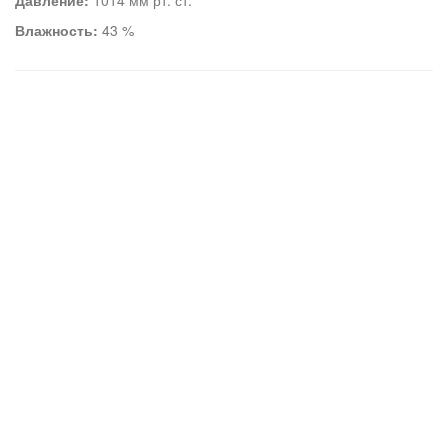
Давление:
1014 мм рт. ст.
Влажность:
43 %