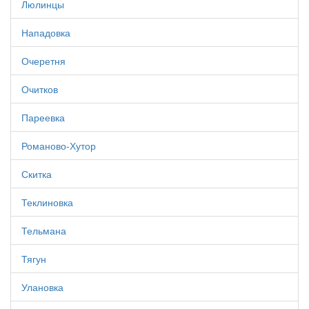
Люлинцы
Нападовка
Очеретня
Очитков
Пареевка
Романово-Хутор
Скитка
Теклиновка
Тельмана
Тягун
Улановка