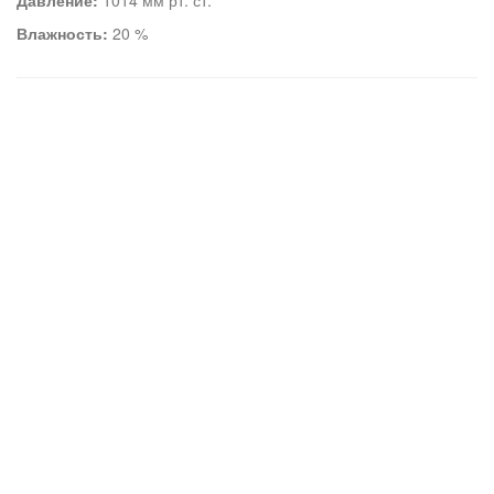
Давление:
1014 мм рт. ст.
Влажность:
20 %