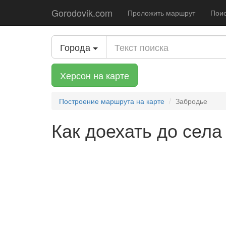
Gorodovik.com
Проложить маршрут
Поис
Города
Херсон на карте
Построение маршрута на карте
Забродье
Как доехать до сел