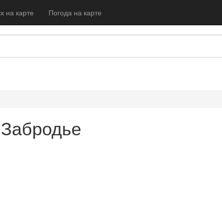
к на карте
Погода на карте
а Забродье