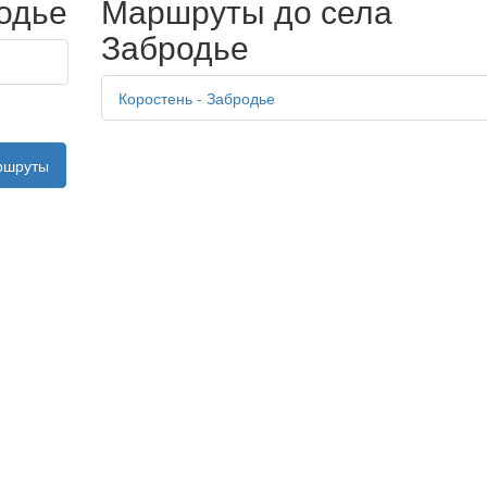
одье
Маршруты до села
Забродье
Коростень - Забродье
ршруты