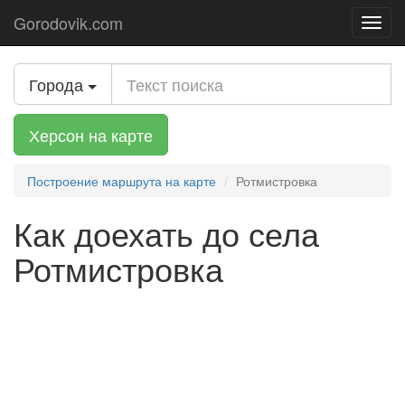
Gorodovik.com
Toggl
navig
Города
Херсон на карте
Построение маршрута на карте
Ротмистровка
Как доехать до села
Ротмистровка