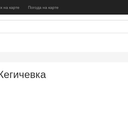
к на карте
Погода на карте
Кегичевка