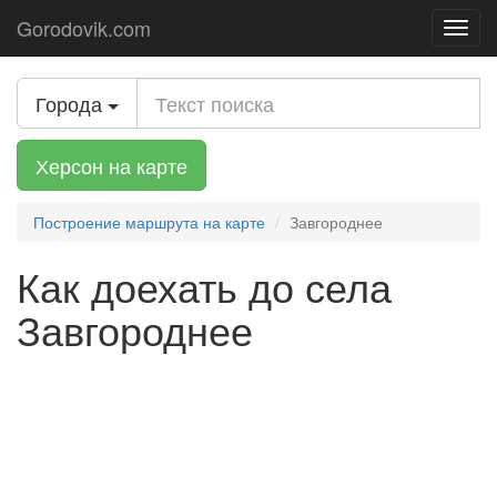
Gorodovik.com
Toggl
navig
Города
Херсон на карте
Построение маршрута на карте
Завгороднее
Как доехать до села
Завгороднее