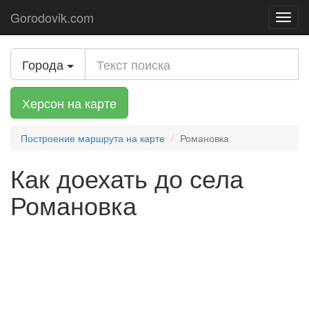
Gorodovik.com
Toggl
navig
Города
Херсон на карте
Построение маршрута на карте
Романовка
Как доехать до села
Романовка