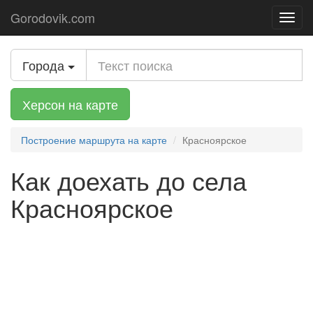
Gorodovik.com
Toggl
navig
Города
Херсон на карте
Построение маршрута на карте
Красноярское
Как доехать до села
Красноярское