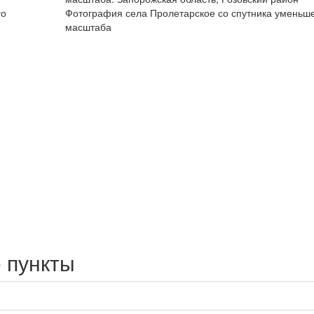
го
Фотография села Пролетарское со спутника уменьш
масштаба
 пункты