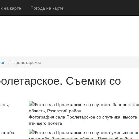
к на карте
Погода на карте
йон
Пролетарское
олетарское. Съемки со
Фотография села Пролетарское со спутника, высота
птичьего полета