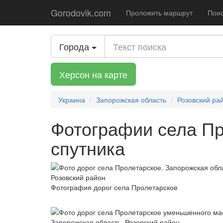
Gorodovik.com
Проложить маршрут
Поис
Города
Херсон на карте
Украина
Запорожская область
Розовский ра
Фотографии села Пр
спутника
Фотография дорог села Пролетарское