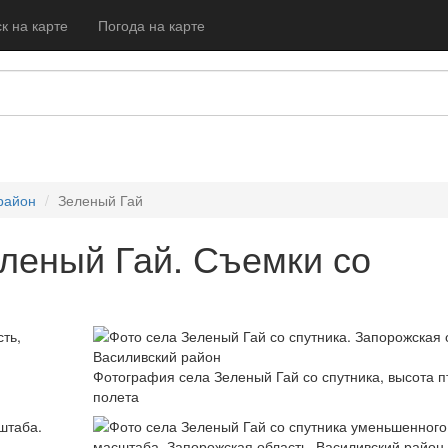
к на карте
Погода на карте
район
Зеленый Гай
леный Гай. Съемки со
Фотография села Зеленый Гай со спутника, высота п
полета