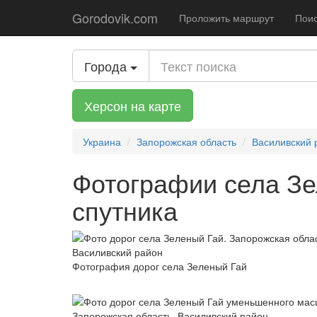
Gorodovik.com
Проложить маршрут
Поис
Города
Херсон на карте
Украина
Запорожская область
Василивский 
Фотографии села Зе
спутника
Фотография дорог села Зеленый Гай