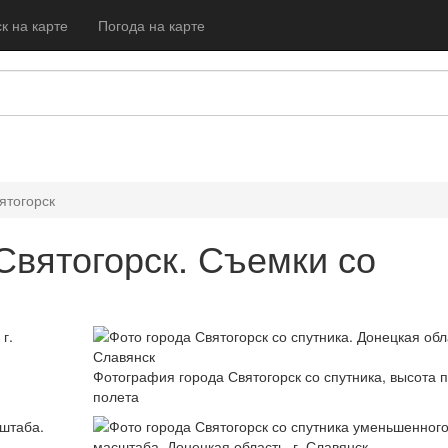
к на карте
Погода на карте
ятогорск
Святогорск. Съемки со
Фотография города Святогорск со спутника, высота п
полета