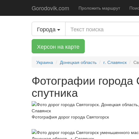
Gorodovik.com
Проложить маршрут
Поис
Города
Херсон на карте
Украина
Донецкая область
г. Славянск
Св
Фотографии города 
спутника
Фотография дорог города Святогорск