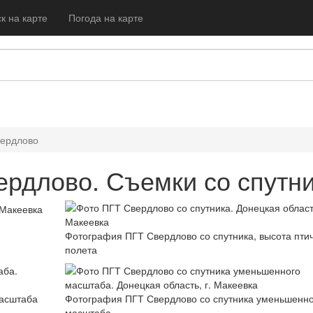
к на карте
Погода на карте
ердлово
рдлово. Съемки со спутн
Фотография ПГТ Свердлово со спутника, высота пти
полета
масштаба
Фотография ПГТ Свердлово со спутника уменьшенно
масштаба