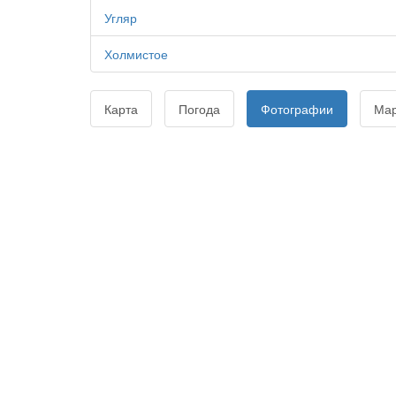
Угляр
Холмистое
Карта
Погода
Фотографии
Ма