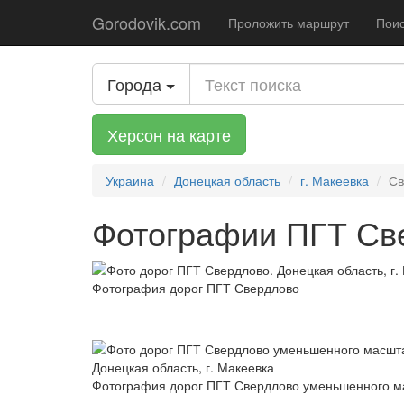
Gorodovik.com
Проложить маршрут
Поис
Города
Херсон на карте
Украина
Донецкая область
г. Макеевка
Св
Фотографии ПГТ Све
Фотография дорог ПГТ Свердлово
Фотография дорог ПГТ Свердлово уменьшенного 