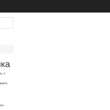
ика
чьего
го