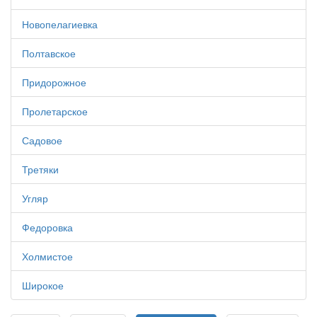
Новопелагиевка
Полтавское
Придорожное
Пролетарское
Садовое
Третяки
Угляр
Федоровка
Холмистое
Широкое