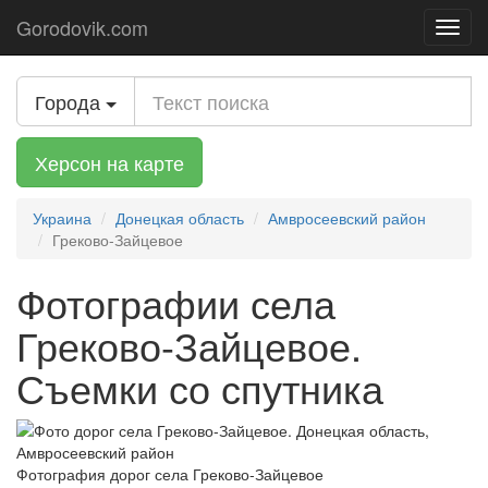
Gorodovik.com
Toggl
navig
Города
Херсон на карте
Украина
Донецкая область
Амвросеевский район
Греково-Зайцевое
Фотографии села
Греково-Зайцевое.
Съемки со спутника
Фотография дорог села Греково-Зайцевое