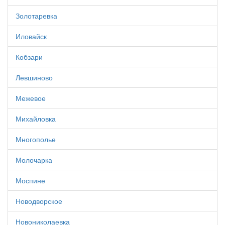
Золотаревка
Иловайск
Кобзари
Левшиново
Межевое
Михайловка
Многополье
Молочарка
Моспине
Новодворское
Новониколаевка